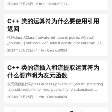
个vector的元素 // 清空vector vec.clear(); } vector 常用的成
std::cout << *up1 << std::endl; // 使用裸指针创建
是一个 完全二叉树 。 堆序性：堆中任意节点的值总是不大于或
2024年06月26日
· 2 min · Cassius0924
员函数： ...
unique_ptr int count = 20; std::unique_ptr<int>
不小于其子节点的值。 根据堆序性，我们可以将堆分为两种类
up2(&count); std::cout << *up2 << std::endl; // 使用
型： 大顶堆：每个节点的值都大于或等于其子节点的值 小顶
make_unique 创建 unique_ptr auto up2 =
堆：每个节点的值都小于或等于其子节点的值 所以，如果一个
C++ 类的运算符为什么要使用引用
std::make_unique<int>(20); std::cout << *up2 << std::endl;
完全二叉树的一个节点即大于其父节点，又大于其子节点，那
返回
return 0; } unique_ptr 的拷贝和赋值unique_ptr 不能拷贝，但
么这个树就不是一个堆。小于同理。 笔记 完全二叉树的性质 ...
可以移动。 #include <iostream> int main() {
代码class AClass { private: int _count; public: AClass() :
std::unique_ptr<int> up1(new int(10)); std::unique_ptr<int>
_count(0) { std::cout << "Default constructor called\n"; } //
up2 = std::move(up1); std::cout << *up2 << std::endl;
赋值运算符，返回引用 AClass &operator=(int cnt) { _count =
2024年06月25日
· 1 min · Cassius0924
return 0; } unique_ptr 的释放unique_ptr 会在离开作用域时自
cnt;k return *this; } // 后置自增运算符，返回引用 int
动释放内存。 #include <iostream> int main() {
&operator++(int) { ++_count; return *this; } }; 如果不使用引
std::unique_ptr<int> up1(new int(10)); std::cout << *up1 <<
用返回，其实也是可以运行的，只不过会在返回时调用拷贝构
C++ 类的流插入和流提取运算符为
std::endl; return 0; } unique_ptr 的自定义删除器unique_ptr
造函数，生成临时对象，然后再调用析构函数释放临时对象，
支持自定义删除器，可以用于释放动态分配的内存。 ...
什么要声明为友元函数
这样会多出一次拷贝构造和析构的开销。而使用引用返回，可
以直接返回对象的引用，避免了这个开销。 需要注意的是，如
友元函数版代码class AClass { private: int _count; std::string
果我们返回值类型，我们是不能直接修改返回值的： class
_str; std::vector<int> _vec; public: friend std::ostream
AClass { private: int _count; public: // 省略构造函数 // 赋值运
&operator<<(std::ostream &os, const AClass &a) { os <<
2024年06月25日
· 1 min · Cassius0924
算符，返回引用 AClass operator=(int cnt) { _count = cnt;
"AClass: count = " << a._count << ", str = " << a._str << ",
return *this; } // 后置自增运算符，返回引用 int operator++
vec size = " << a._vec.size(); return os; } }; 为什么要声明为
(int) { ++_count; return *this; } void print() const { std::cout
友元函数先理解一下友元函数，它实际上是一个普通函数，不