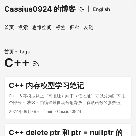
Cassius0924 的博客
|
English
首页
搜索
思维空间
标签
归档
友链
首页
Tags
»
C++
C++ 内存模型学习笔记
C++ 内存模型从上（高地址）到下（低地址）可以分为以下几
个部分： 栈区：由编译器自动分配释放，存放函数的参数值、
局部变量的值等。 堆区：由程序员分配释放，若程序员不释
2024年06月29日
· 1 min · Cassius0924
放，程序结束时可能由操作系统回收。 全局/静态区：分为
.data 段（全局初始化区）和 .bss 段（全局未初始化
区），.data 段存放 已初始化 了的全局变量和静态变量，.bss
C++ delete ptr 和 ptr = nullptr 的
段存放 未初始化 的变量。 常量区：就是 .rodata 段，存放常