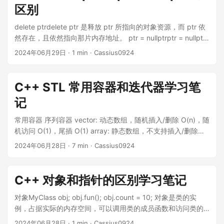
区别
量。 代码区：存放函数体的代码。
delete ptrdelete ptr 是释放 ptr 所指向的对象资源，而 ptr 依
然存在，且依然指向那片内存地址。 ptr = nullptrptr = nullptr
是将 ptr 指向空指针，和其所指向的对象没关系。 试着实现一
2024年06月29日
· 1 min · Cassius0924
个 unique_ptrtemplate <typename T> class UniquePtr {
private: T *_ptr; public: // 默认构造 UniquePtr() :
_ptr(nullptr) { } explicit UniquePtr(T *ptr) : _ptr(ptr) { }
C++ STL 常用容器和迭代器学习笔
~UniquePtr() { delete _ptr; // 无需置 nullptr，因为析构函数会
记
被调用，_ptr 会被销毁 // 置空无意义 } // 拷贝构造 删除
UniquePtr(const UniquePtr &) = delete; UniquePtr
常用容器 序列容器 vector: 动态数组，随机插入/删除 O(n)，随
&operator=(const UniquePtr &) = delete; // 移动构造
机访问 O(1)，尾插 O(1) array: 静态数组，不支持插入/删除，
UniquePtr(UniquePtr &&p) noexcept : _ptr(p._ptr) { // 至于
随机访问 O(1) deque: 双端队列，头尾插入/删除 O(1)，随机访
2024年06月28日
· 7 min · Cassius0924
这里为什么不需要 delete _ptr // 是因为这是移动构造函数，是
问 O(1)，中间插入/删除 O(n) list: 双向链表，插入/删除 O(1)，
个构造函数！_ptr 本来就没有资源 p._ptr = nullptr; }
不支持随机访问 forward_list: 单向链表，插入/删除 O(1)，不支
UniquePtr &operator=(UniquePtr &&p) noexcept { if (p !=
持随机访问 关联容器（底层实现为 红黑树 ） set: 有序集合，
C++ 对象和指针的区别学习笔记
*this) { delete _ptr; // 第一步，释放当前资源 _ptr = p._ptr; //
插入/删除/查找 O(logn) map: 有序映射，插入/删除/查找
第二步，将当前指针指向新的资源 p._ptr = nullptr; // 第三步，
O(logn) multiset: 有序多重集合，插入/删除/查找 O(logn)
对象MyClass obj; obj.fun(); obj.count = 10; 对象是类的实
将原来的指针置空 } return *this; } T *get() const { // 返回指针
multimap: 有序多重映射，插入/删除/查找 O(logn) 无序容器
例，占据实际的内存空间，可以调用类的成员函数和访问类的
return _ptr; } T *operator->() const { // 返回指针 return _ptr;
（底层实现为 哈希表 ） unordered_set: 无序集合，插入/删除/
成员变量。 对象大小 = 成员变量大小 + 对齐填充 指针
2024年06月28日
· 1 min · Cassius0924