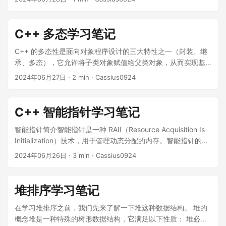
} T &operator*() const { // 解引用 return *_ptr; } T *release()
查找 O(1) unordered_map: 无序映射，插入/删除/查找 O(1)
MyClass *p = new MyClass; p->fun(); p->count = 10; 指针
{ // 这里不能 delete _ptr // 因为 release 只是解除 UniquePtr
unordered_multiset: 无序多重集合，插入/删除/查找 O(1)
是一个变量，存储对象的地址，可以通过指针访问对象的成员
对资源的所有权，但资源还是存在的 T *tmp = _ptr; _ptr =
unordered_multimap: 无序多重映射，插入/删除/查找 O(1) 容
函数和成员变量。 指针大小 = 4 字节（32 位系统）或 8 字节
C++ 多态学习笔记
nullptr; return tmp; } void reset(T *newptr = nullptr) { if (_ptr
器适配器 stack: 栈，后进先出，只能在栈顶插入/删除元素
（64 位系统） 对象和指针的区别 内存管理 对象：内存分配和
!= newptr) { delete _ptr; // 释放当前资源 _ptr = newptr; // 指
queue: 队列，先进先出，只能在队尾插入，在队头删除元素
释放通常是自动的（除非使用动态分配）。 指针：指向的内存
C++ 的多态性是面向对象程序设计的三大特性之一（封装、继
向新资源 // 这里不需要置空 newptr // 是否置空 new ptr 由用
priority_queue: 优先队列，元素按照一定规则排序，每次取出
需要手动管理，尤其是动态分配的内存。 访问方式： 对象：直
承、多态），它允许将子类对象赋值给父类对象，从而实现基
户决定 } } }; UniquePtr &operator=(UniquePtr &&p) 移动赋值
的是最大/最小元素，底层实现为堆 vector#include
接访问成员。 指针：通过解引用访问成员（使用 -> 操作
类指针指向子类对象，实现基类指针调用子类对象的成员函
2024年06月27日
· 2 min · Cassius0924
运算符的原理如下图： ...
<iostream> #include <vector> using namespace std; //
符）。 生命周期： 对象：由作用域决定，局部对象在离开作用
数。 C++ 的多态性主要有两种实现方式：静态多态和动态多
vector使用示例 int main() { vector<int> vec = {1, 2, 3, 4, 5};
域时自动销毁。 指针：生命周期由程序员控制，指针可以指向
态。 静态多态：通过函数重载和模板实现。 动态多态：通过虚
// 尾部插入元素：复杂度为O(1) vec.push_back(6); // 尾部删
任何作用域的变量。
函数实现。 静态多态函数重载函数重载是指在同一个作用域
C++ 智能指针学习笔记
除元素：复杂度为O(1) vec.pop_back(); // 随机插入和删除元
内，可以定义 多个名称相同 但 参数列表不同 的函数。注意，
素：复杂度为O(n) vec.insert(vec.begin() + 1, 3);
不能用 返回值类型 来区分重载函数。 int add(int a, int b) {
智能指针简介智能指针是一种 RAII（Resource Acquisition Is
vec.erase(vec.begin() + 1); // vector的大小 cout <<
return a + b; } double add(double a, double b) { return a +
Initialization）技术，用于管理动态分配的内存。智能指针的优
vec.size() << endl; // 获取vector的容量 cout <<
b; } double add(double a, double b, double c) { return a + b
点是可以自动释放内存，避免内存泄漏。 C++11 标准引入了三
2024年06月26日
· 3 min · Cassius0924
vec.capacity() << endl; // 判断vector是否为空 cout <<
+ c; } 笔记 编译过程 ...
种智能指针：std::unique_ptr、std::shared_ptr 和
vec.empty() << endl; // 获取vector的第一个元素和最后一个
std::weak_ptr。 它们都定义在头文件 <memory> 中。
元素 cout << vec.front() << endl; cout << vec.back() <<
unique_ptrunique_ptr 是一种独占所有权的智能指针，它保证
堆排序学习笔记
endl; // 访问指定位置的元素 cout << vec[2] << endl; cout <<
同一时间只有一个指针可以指向对象。 unique_ptr 的创建
vec.at(2) << endl; // at函数会检查索引是否越界，更安全
#include <iostream> #include <memory> int main() { // 使用
在学习堆排序之前，我们先来了解一下堆这种数据结构。 堆的
vector<int> vec2 = {7, 8, 9, 10}; vec.swap(vec2); // 交换两
new 创建 unique_ptr std::unique_ptr<int> up1(new int(10));
概念堆是一种特殊的树形数据结构，它满足以下性质： 堆必须