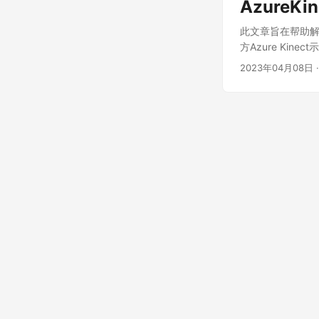
AzureKi
此文章旨在帮助解决 
方Azure Kinect
AzureKinectReco
2023年04月08日
·
AzureKinectViewe
AzureKinectViewer
/usr/lib/aarch64-
CMakeFiles/Azure
AzureKinectViewe
`open3d::io::Azu
reference to `op
AzureKinectViewe
`open3d::io::Azu
AzureKinectViewe
`open3d::io::Azu
undefined refere
AzureKinectViewe
`open3d::io::Azu
undefined refere
CMakeFiles/Azure