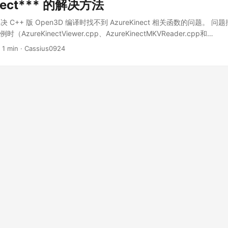
nect*** 的解决方法
C++ 版 Open3D 编译时找不到 AzureKinect 相关函数的问题。 
示例时（AzureKinectViewer.cpp、AzureKinectMKVReader.cpp和
rd.cpp）报错： [1/1] Linking CXX executable AzureKinectViewer FAI
 1 min · Cassius0924
r : && /usr/bin/c++ CMakeFiles/AzureKinectViewer.dir/AzureKinectV
 -L/usr/local/lib -L/usr/local/cuda/lib64 -Wl,-rpath,/usr/local/lib:/us
linux-gnu/libk4a.so.1.4.1 /usr/local/lib/libOpen3D.so && :
KinectViewer.dir/AzureKinectViewer.cpp.o: In function `main':
r.cpp:(.text+0x4fc): undefined reference to
reKinectSensor::ListDevices()' AzureKinectViewer.cpp:(.text+0x50c)
en3d::io::AzureKinectSensorConfig::AzureKinectSensorConfig()'
r.cpp:(.text+0x75c): undefined reference to
reKinectSensor::AzureKinectSensor(open3d::io::AzureKinectSensorCo
r.cpp:(.text+0x76c): undefined reference to
reKinectSensor::Connect(unsigned long)' AzureKinectViewer.cpp:(.t
nce to `open3d::io::AzureKinectSensor::CaptureFrame(bool) const'
r.cpp:(.text+0x93c): undefined reference to
reKinectSensor::~AzureKinectSensor()' AzureKinectViewer.cpp:(.tex
nce to `open3d::io::AzureKinectSensor::~AzureKinectSensor()'
KinectViewer.dir/AzureKinectViewer.cpp.o: In function