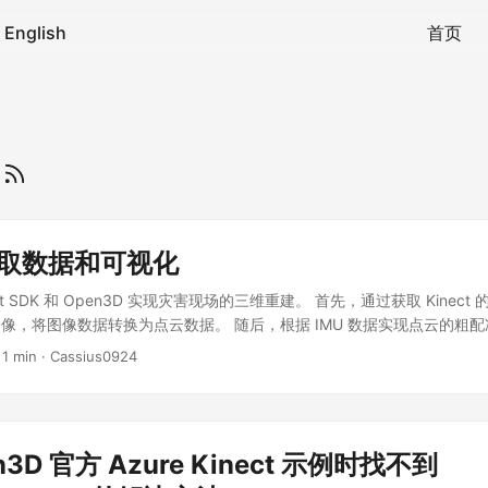
English
首页
t
 获取数据和可视化
nect SDK 和 Open3D 实现灾害现场的三维重建。 首先，通过获取 Kinect 
像，将图像数据转换为点云数据。 随后，根据 IMU 数据实现点云的粗配
准。并将点云数据转换为三角网格数据即场景模型数据。 最后，通过 Protoca
 1 min · Cassius0924
。客户端可在 HoloLens2 上进行智能可视化。 然后，我们将点云数据
据。最后，使用 Protocal Buffers 技术将场景模型数据发送给客户端
2 上进行可视化操作。通过完成以上步骤，我们可以高效地把灾后场景还原为一
重建工作变得更为快捷、高效。
n3D 官方 Azure Kinect 示例时找不到