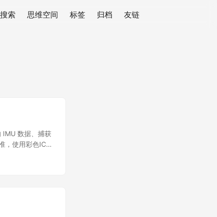
搜索
思维空间
标签
归档
友链
的 IMU 数据、捕获
准，使用彩色ICP
l Buffers
转换为三角网格数
，实现在
个准确的三维场景