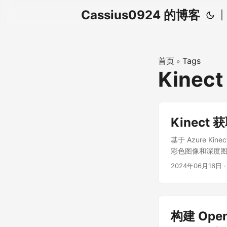
Cassius0924 的博客
|
首页
Tags
»
Kinec
Kinect
基于 Azure Ki
彩色图像和深度图
算法实现点云的精配
2024年06月16日
·
技术发送给客户端
据，生成场景模型数
HoloLens
模型，使救援和
构建 Ope