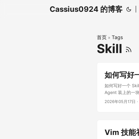
Cassius0924 的博客
|
首页
Tags
»
Skill
如何写好一个
如何写好一个 Ski
Agent 装上
程度算完成、如何验
2026年05月17日
·
一类任务中真正会
Skill 是什么？在
件。SKILL.md
可以附带脚本、参考文
Vim 技
scripts/ ├─