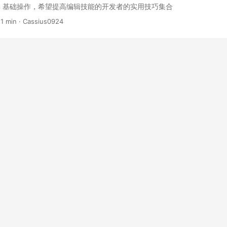
l 的完整内容都塞进上下文，而是只读取每个 Skill 的 name 和 descrip
im 基础操作，希望提高编辑技能的开发者的实用技巧集合
 的描述时，Agent 才会加载完整的 SKILL.md。如果执行过程中还需要更
 1 min · Cassius0924
s/、assets/ 或执行 scripts/ 里的内容。 所以，Skill 的第一个门槛不是“
的时机被触发。 description 是触发器，不是简介Skill 写得再好，
加载每个 Skill 的 name 和 description，靠这两行决定"要不要把这个 S
不会被调用。 很多人会把 description 写成 Skill 简介： ...