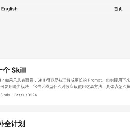
English
首页
 Skill
ll？如果只从表面看，Skill 很容易被理解成更长的 Prompt。但实际用下来，
的一块可复用能力模块：它告诉模型什么时候应该使用这套方法、具体该怎么
证自己做对了。 因此，写好一个 Skill 的关键，不是把经验全部塞进 SK
 3 min · Cassius0924
影响结果的知识，组织成 Agent 能稳定调用的工作流。 暂时无法在飞
 Agent Skill 的定义里，一个 Skill 本质上是一个文件夹，里面至少包含一个 
 里会写元信息，比如 name 和 description，也会写具体的执行说明。除此之外
档、资产文件等资源。 一个典型结构大概是这样： my-skill/ ├── SKI
能补全计划
─ references/ └── assets/ 这个结构背后有一个很重要的设计思想：渐进式披