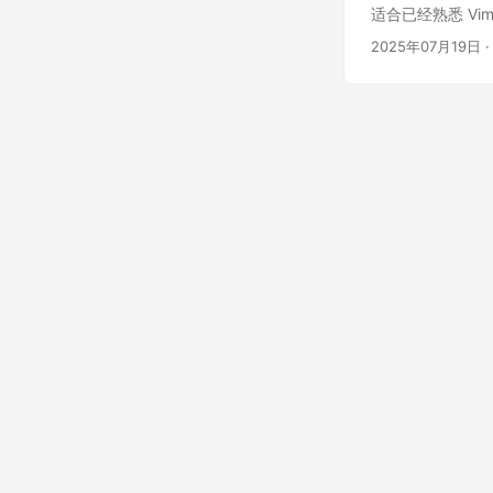
时不会把所有 Skil
适合已经熟悉 V
配某个 Skill
2025年07月19日
·
取 reference
是：它能不能在正确
Agent 只在启动时
写不好，Skill 永远