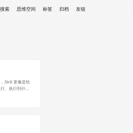
搜索
思维空间
标签
归档
友链
Skill 更像是给
执行、执行到什么
ILL.md，而是把
书文档外展示此内容
SKILL.md 文
，一个 Skill 还
LL.md ├──
露。 Agent 启动