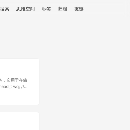
搜索
思维空间
标签
归档
友链
据结构，它用于存储
d_t wq; //
t;// 这个
 就绪队列：用于存储就绪的
树根节点 struct
d、就绪队列、红黑树节
，用于存储 fd，指向红黑
 就绪队列节点，用于存储就绪