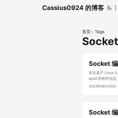
Cassius0924 的博客
|
首页
Tags
»
Socke
Socket
本文基于 Linux
epoll 的相关信息，
epoll 的等待队列
2024年06月30日
·
poll_wait 等待
fd，指向就绪队列头 
wakeup_sour
点等信息封装在一起。 s
Socket
树节点 struct rcu