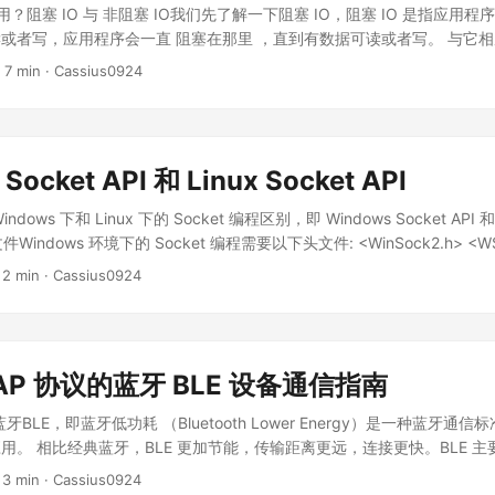
truct eventpoll *ep; // 指向 eventpoll struct epoll_filefd ffd;
复用？阻塞 IO 与 非阻塞 IO我们先了解一下阻塞 IO，阻塞 IO 是指应用
up_source *ws; // 一个唤醒源，用于唤醒进程 struct epoll_event event;
或者写，应用程序会一直 阻塞在那里 ，直到有数据可读或者写。 与它
oll 队列封装的结构体，用于存储 poll_table 和 epitem。 ...
序在读写数据时，无论是否有数据可读写，都 立即返回 ，若没有数据可
 7 min · Cassius0924
来检查是否有数据可读或者写。 IO 多路复用由于 Scoket 默认是阻塞
时，会为每个连接创建一个线程来处理，但这样做会引起 CPU 的上下
雅”的方式，那就是 IO 多路复用，也称为事件驱动模型（Event-driven 
现进程指定的一个或者多个 IO 事件已经就绪，就通知该进程。IO 多路
Socket API 和 Linux Socket API
同时处理多个连接。 通俗易懂的说，IO 多路复用就是将多个 IO 事件
事件，当有 IO 事件就绪时，内核会通知我们，我们只需要处理就绪的 IO 事
ows 下和 Linux 下的 Socket 编程区别，即 Windows Socket API 和 L
线程可以同时处理多个连接，减少线程的创建和销毁 降低了系统开销，提
件Windows 环境下的 Socket 编程需要以下头文件: <WinSock2.h> <WS2
式 select poll epoll (Linux) kqueue (FreeBSD) IOCP（Windows
译器，那么还需要使用预处理指令 #pragma comment(lib, "Ws2_32.li
 2 min · Cassius0924
 多路复用机制，kqueue 是 FreeBSD（macOS 就属于 FreeBSD）下的 
.
 多路复用的最基本实现方式： ...
AP 协议的蓝牙 BLE 设备通信指南
蓝牙BLE，即蓝牙低功耗 （Bluetooth Lower Energy）是一种蓝牙
用。 相比经典蓝牙，BLE 更加节能，传输距离更远，连接更快。BLE 
化等场景。 蓝牙 BLE 设备的连接信道L2CAP的基本概念是信道（Signal
 3 min · Cassius0924