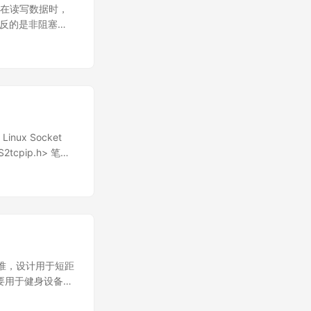
 // epoll 文件描述
程序在读写数据时，
 // 监听的事件 };
相反的是非阻塞
读写将会返回一个错
 IO，所以很多初学
文切换，降低系统的
IO）。IO 多路复
复用模型中，只需
交给内核，内核帮我
件即可。 IO 多路
inux Socket
高了系统的并发性
tcpip.h> 笔记
） 其中 epoll 是
b") 来链接
IO 多路复用机制。 下
通信标准，设计用于短距
主要用于健身设备、
ing