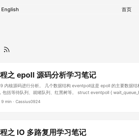
English
首页
t
 编程之 epoll 源码分析学习笔记
 6.9 内核源码进行分析。 几个数据结构 eventpoll这是 epoll 的主要数
包括等待队列、就绪队列、红黑树等。 struct eventpoll { wait_queue_hea
：用于存储等待的进程/线程，指向等待队列头 wait_queue_head_t poll_wai
 9 min · Cassius0924
队列只有在 epoll 嵌套的情况下才会用到 struct list_head rdllist; //
struct rb_root_cached rbr; // 红黑树：用于存储所有的 fd，指向红黑
ce *ws; // 一个唤醒源，用于唤醒进程 }; epitemepitem 的作用是将 f
truct epitem { union { struct rb_node rbn; // 红黑树节点
 编程之 IO 多路复用学习笔记
_head rcu; // 用于释放 epitem }; struct list_head rdllink; //