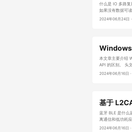
的 fd，指向就绪队列节点 s
什么是 IO 多路
符 struct wake
如果没有数据可读
ep_pqueue给 p
IO，是指应用程
2024年06月24日
·
误码，通过不断轮询
者在处理多个连接
性能。 有一种更“优
用是指内核一旦发
Windows 
要一个线程就可以
们监听这些 IO 
本文章主要介绍 Wind
复用的优点 一个
API 的区别。 头文
能 IO 多路复用的实现方
如果使用 MSVC 编
2024年06月16日
·
Linux 下的 IO
Ws2_32.lib 库。 ..
面的伪代码是 IO
基于 L2C
蓝牙 BLE 是什么
离通信和低功耗应
医疗设备、家居自动
2024年06月16日
·